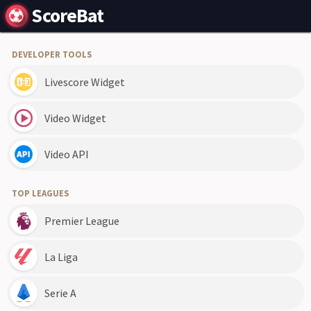
ScoreBat
DEVELOPER TOOLS
Livescore Widget
Video Widget
Video API
TOP LEAGUES
Premier League
La Liga
Serie A