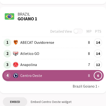
BRAZIL
GOIANO 1
Detailed View
MP
PTS
Row
Logo
Team
1
ABECAT Ouvidorense
8
14
2
Atletico GO
8
14
3
Anapolina
7
12
4
Centro Oeste
8
6
Brazil Goiano 1
›
EMBED
Embed
Centro Oeste
widget