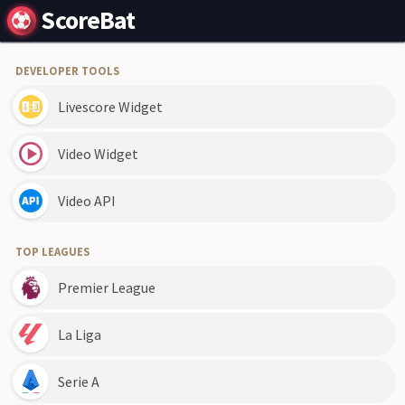
ScoreBat
DEVELOPER TOOLS
Livescore Widget
Video Widget
Video API
TOP LEAGUES
Premier League
La Liga
Serie A