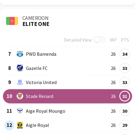
CAMEROON
ELITE ONE
Detailed View
MP
PTS
Row
Logo
Team
7
PWD Bamenda
26
34
8
Gazelle FC
26
33
9
Victoria United
26
33
10
Stade Renard
26
31
11
Aige Royal Moungo
26
30
12
Aigle Royal
26
29