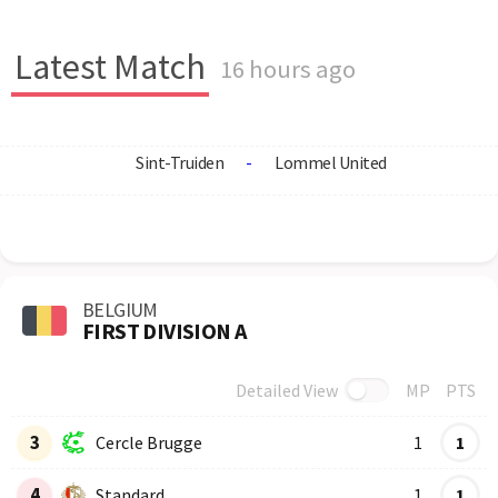
Latest Match
16 hours ago
Sint-Truiden
-
Lommel United
BELGIUM
FIRST DIVISION A
Detailed View
MP
PTS
Row
Logo
Team
3
Cercle Brugge
1
1
4
Standard
1
1