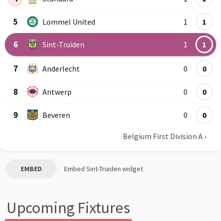
5
Lommel United
1
1
6
Sint-Truiden
1
1
7
Anderlecht
0
0
8
Antwerp
0
0
9
Beveren
0
0
Belgium First Division A
›
EMBED
Embed
Sint-Truiden
widget
Upcoming Fixtures