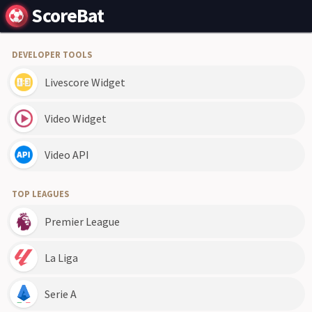
ScoreBat
DEVELOPER TOOLS
Livescore Widget
Video Widget
Video API
TOP LEAGUES
Premier League
La Liga
Serie A