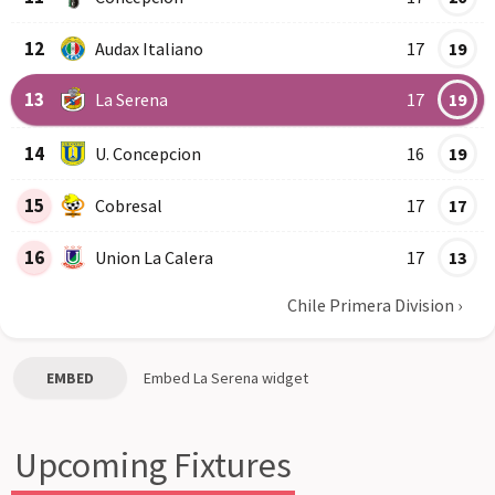
12
Audax Italiano
17
19
13
La Serena
17
19
14
U. Concepcion
16
19
15
Cobresal
17
17
16
Union La Calera
17
13
Chile Primera Division
›
EMBED
Embed
La Serena
widget
Upcoming Fixtures