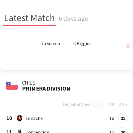
Latest Match
6 days ago
La Serena
-
OHiggins
CHILE
PRIMERA DIVISION
Detailed View
MP
PTS
Row
Logo
Team
10
Limache
16
21
11
Concepcion
17
20