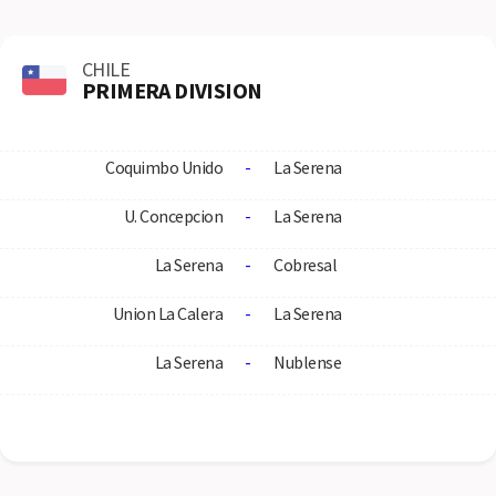
CHILE
PRIMERA DIVISION
Coquimbo Unido
-
La Serena
U. Concepcion
-
La Serena
La Serena
-
Cobresal
Union La Calera
-
La Serena
La Serena
-
Nublense