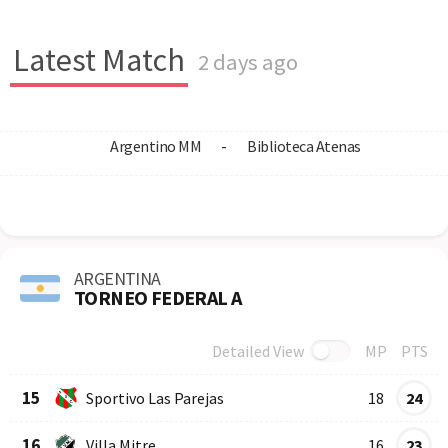
Latest Match
2 days ago
Argentino MM
-
Biblioteca Atenas
ARGENTINA
TORNEO FEDERAL A
Detailed View
MP
PTS
Row
Logo
Team
15
Sportivo Las Parejas
18
24
16
Villa Mitre
16
23