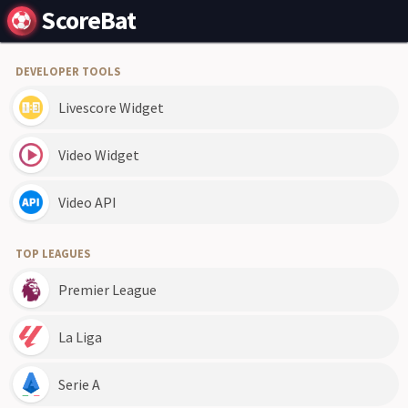
ScoreBat
DEVELOPER TOOLS
Livescore Widget
Video Widget
Video API
TOP LEAGUES
Premier League
La Liga
Serie A