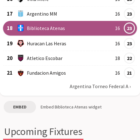
17
Argentino MM
16
23
18
Biblioteca Atenas
16
23
19
Huracan Las Heras
16
23
20
Atletico Escobar
18
22
21
Fundacion Amigos
16
21
Argentina Torneo Federal A
›
EMBED
Embed
Biblioteca Atenas
widget
Upcoming Fixtures