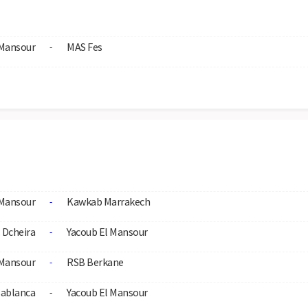
 Mansour
MAS Fes
-
 Mansour
Kawkab Marrakech
-
. Dcheira
Yacoub El Mansour
-
 Mansour
RSB Berkane
-
ablanca
Yacoub El Mansour
-