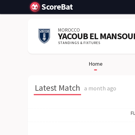
ScoreBat
MOROCCO
YACOUB EL MANSOU
STANDINGS & FIXTURES
Home
Latest Match
a month ago
FU