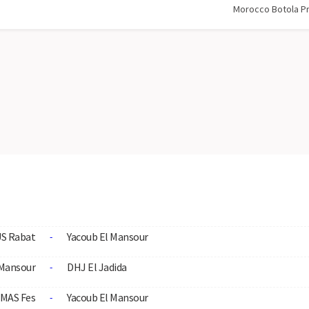
Morocco Botola P
S Rabat
Yacoub El Mansour
-
 Mansour
DHJ El Jadida
-
MAS Fes
Yacoub El Mansour
-