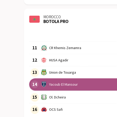
MOROCCO
BOTOLA PRO
Row
Logo
Team
11
CR Khemis Zemamra
12
HUSA Agadir
13
Union de Touarga
14
Yacoub El Mansour
15
Ol. Dcheira
16
OCS Safi