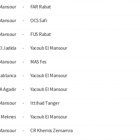
 Mansour
FAR Rabat
-
 Mansour
OCS Safi
-
 Mansour
FUS Rabat
-
l Jadida
Yacoub El Mansour
-
 Mansour
MAS Fes
-
ablanca
Yacoub El Mansour
-
A Agadir
Yacoub El Mansour
-
 Mansour
Ittihad Tanger
-
 Meknes
Yacoub El Mansour
-
 Mansour
CR Khemis Zemamra
-