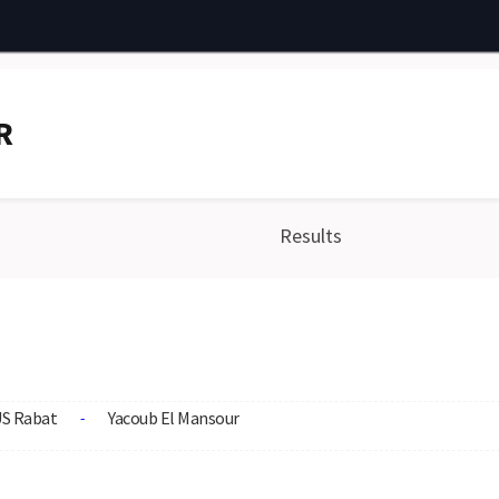
R
Results
S Rabat
Yacoub El Mansour
-