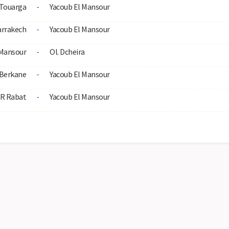
 Touarga
Yacoub El Mansour
-
rrakech
Yacoub El Mansour
-
 Mansour
Ol. Dcheira
-
Berkane
Yacoub El Mansour
-
R Rabat
Yacoub El Mansour
-