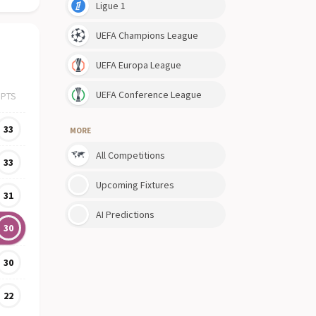
Ligue 1
UEFA Champions League
UEFA Europa League
UEFA Conference League
PTS
33
MORE
All Competitions
33
Upcoming Fixtures
31
AI Predictions
30
30
22