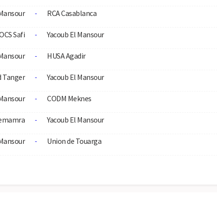
 Mansour
RCA Casablanca
-
OCS Safi
Yacoub El Mansour
-
 Mansour
HUSA Agadir
-
d Tanger
Yacoub El Mansour
-
 Mansour
CODM Meknes
-
Zemamra
Yacoub El Mansour
-
 Mansour
Union de Touarga
-