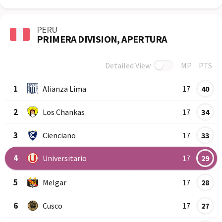
PERU
PRIMERA DIVISION, APERTURA
Detailed View
MP
PTS
Row
Logo
Team
1
Alianza Lima
17
40
2
Los Chankas
17
34
3
Cienciano
17
33
4
Universitario
17
29
5
Melgar
17
28
6
Cusco
17
27