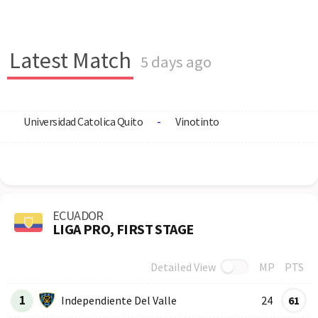
Latest Match
5 days ago
Universidad Catolica Quito
-
Vinotinto
ECUADOR
LIGA PRO, FIRST STAGE
Detailed View
MP
PTS
Row
Logo
Team
1
Independiente Del Valle
24
61