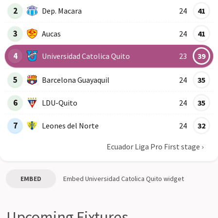
2
Dep. Macara
24
41
3
Aucas
24
41
4
Universidad Catolica Quito
23
39
5
Barcelona Guayaquil
24
35
6
LDU-Quito
24
35
7
Leones del Norte
24
32
Ecuador Liga Pro First stage
›
EMBED
Embed
Universidad Catolica Quito
widget
Upcoming Fixtures