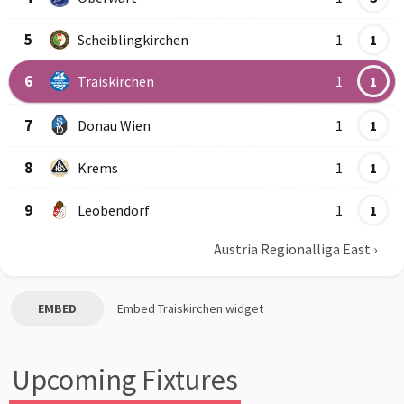
5
Scheiblingkirchen
1
1
6
Traiskirchen
1
1
7
Donau Wien
1
1
8
Krems
1
1
9
Leobendorf
1
1
Austria Regionalliga East
›
EMBED
Embed
Traiskirchen
widget
Upcoming Fixtures