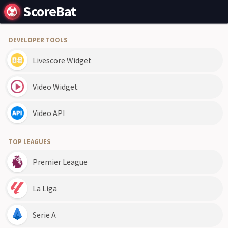
ScoreBat
DEVELOPER TOOLS
Livescore Widget
Video Widget
Video API
TOP LEAGUES
Premier League
La Liga
Serie A