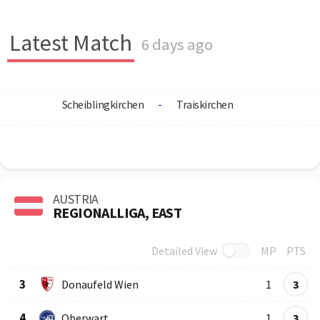
Latest Match
6 days ago
Scheiblingkirchen
-
Traiskirchen
AUSTRIA
REGIONALLIGA, EAST
Detailed View
MP
PTS
Row
Logo
Team
3
Donaufeld Wien
1
3
4
Oberwart
1
3