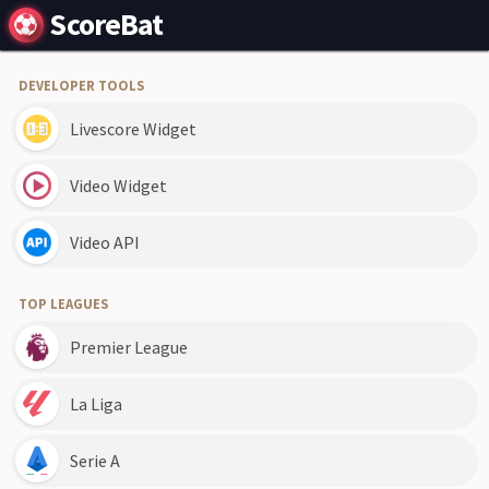
ScoreBat
DEVELOPER TOOLS
Livescore Widget
Video Widget
Video API
TOP LEAGUES
Premier League
La Liga
Serie A