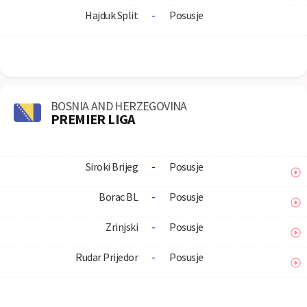
Hajduk Split
-
Posusje
BOSNIA AND HERZEGOVINA
PREMIER LIGA
Siroki Brijeg
-
Posusje
Borac BL
-
Posusje
Zrinjski
-
Posusje
Rudar Prijedor
-
Posusje