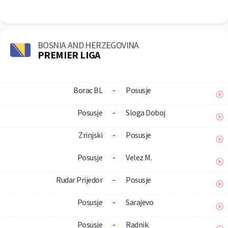
BOSNIA AND HERZEGOVINA
PREMIER LIGA
Borac BL
-
Posusje
Posusje
-
Sloga Doboj
Zrinjski
-
Posusje
Posusje
-
Velez M.
Rudar Prijedor
-
Posusje
Posusje
-
Sarajevo
Posusje
-
Radnik