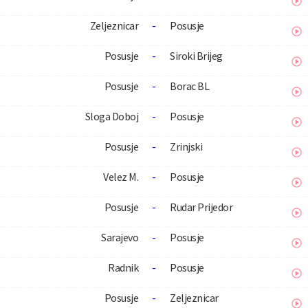
Zeljeznicar
-
Posusje
Posusje
-
Siroki Brijeg
Posusje
-
Borac BL
Sloga Doboj
-
Posusje
Posusje
-
Zrinjski
Velez M.
-
Posusje
Posusje
-
Rudar Prijedor
Sarajevo
-
Posusje
Radnik
-
Posusje
Posusje
-
Zeljeznicar