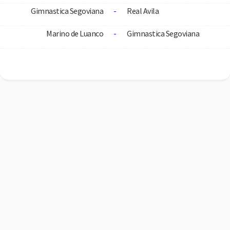
Gimnastica Segoviana
-
Real Avila
Marino de Luanco
-
Gimnastica Segoviana